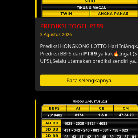
PREDIKSI TOGEL PT89
3 Agustus 2026
Prediksi HONGKONG LOTTO Hari IniAngk
Prediksi BBFS dari 𝗣𝗧𝟴𝟵 ya kak🔥Ingat (S
UPS),Selalu utamakan prediksi sendiri ya
Baca selengkapnya..