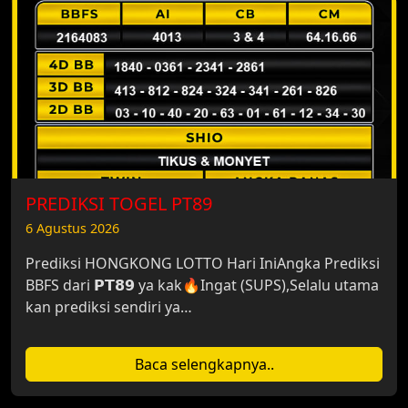
PREDIKSI TOGEL PT89
6 Agustus 2026
Prediksi HONGKONG LOTTO Hari IniAngka Prediksi
BBFS dari 𝗣𝗧𝟴𝟵 ya kak🔥Ingat (SUPS),Selalu utama
kan prediksi sendiri ya…
Baca selengkapnya..