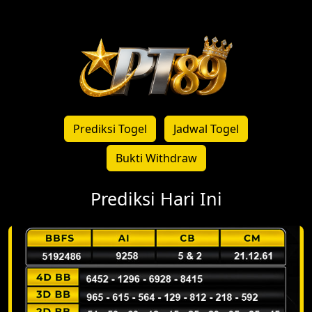
Prediksi Togel
Jadwal Togel
Bukti Withdraw
Prediksi Hari Ini