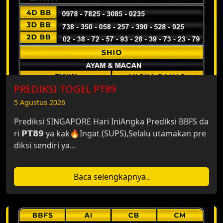
PREDIKSI TOGEL PT89
5 Agustus 2026
Prediksi SINGAPORE Hari IniAngka Prediksi BBFS da
ri 𝗣𝗧𝟴𝟵 ya kak🔥Ingat (SUPS),Selalu utamakan pre
diksi sendiri ya…
Baca selengkapnya..