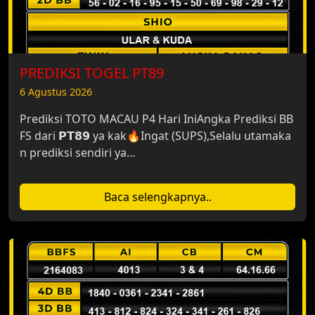
PREDIKSI TOGEL PT89
6 Agustus 2026
Prediksi TOTO MACAU P4 Hari IniAngka Prediksi BB
FS dari 𝗣𝗧𝟴𝟵 ya kak🔥Ingat (SUPS),Selalu utamaka
n prediksi sendiri ya…
Baca selengkapnya..