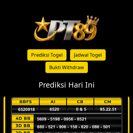
Prediksi Togel
Jadwal Togel
Bukti Withdraw
Prediksi Hari Ini