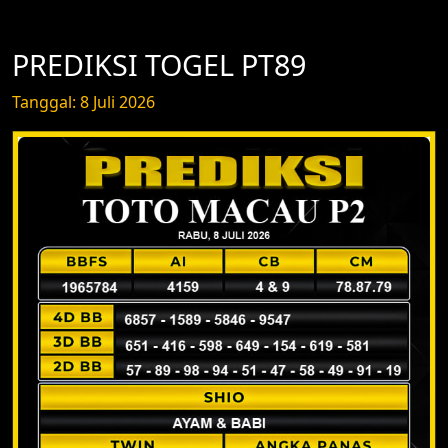
PREDIKSI TOGEL PT89
Tanggal: 8 Juli 2026