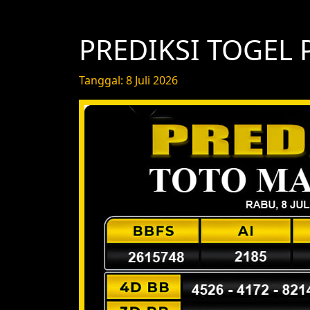
PREDIKSI TOGEL 
Tanggal: 8 Juli 2026