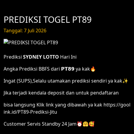
PREDIKSI TOGEL PT89
Tanggal: 7 Juli 2026
Prediksi
SYDNEY LOTTO
Hari Ini
Angka Prediksi BBFS dari 𝗣𝗧𝟴𝟵 ya kak🔥
Ingat (SUPS),Selalu utamakan prediksi sendiri ya kak✨
Jika terjadi kendala deposit dan untuk pendaftaran
bisa langsung Klik link yang dibawah ya kak https://gool
ink.id/PT89-Prediksi-Jitu
Customer Servis Standby 24 Jam⏰🤗🥰