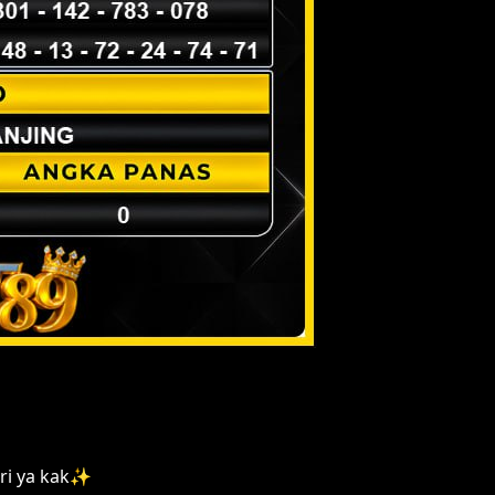
iri ya kak✨