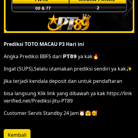
Prediksi TOTO MACAU P3 Hari ini
Angka Prediksi BBFS dari 𝗣𝗧𝟴𝟵 ya kak🔥
Ingat (SUPS),Selalu utamakan prediksi sendiri ya kak✨
Jika terjadi kendala deposit dan untuk pendaftaran
bisa langsung Klik link yang dibawah ya kak https://link
verified.net/Prediksi-Jitu-PT89
Customer Servis Standby 24 Jam⏰🤗🥰
Kembali