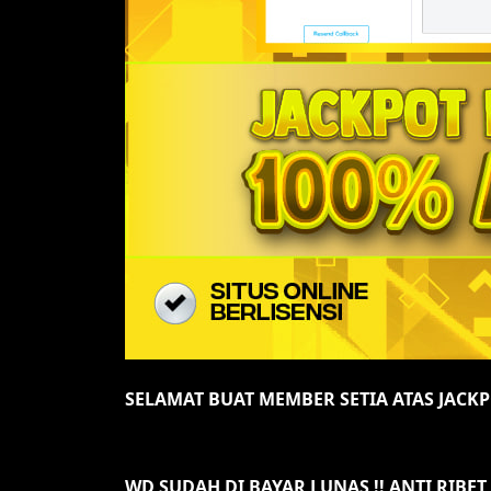
SELAMAT BUAT MEMBER SETIA ATAS JACKPO
WD SUDAH DI BAYAR LUNAS !! ANTI RIBET