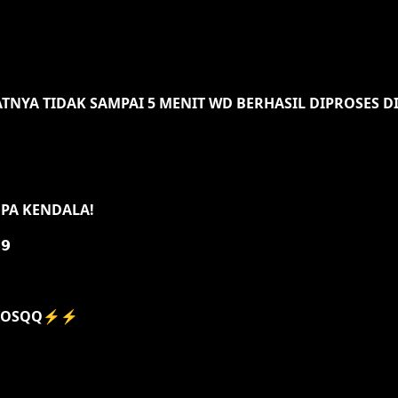
TNYA TIDAK SAMPAI 5 MENIT WD BERHASIL DIPROSES D
NPA KENDALA!
𝟵
BOSQQ⚡️⚡️