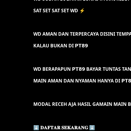
SAT SET SAT SET WD ⚡️
WD AMAN DAN TERPERCAYA DISINI TEMPA
KALAU BUKAN DI 𝗣𝗧𝟴𝟵
WD BERAPAPUN 𝗣𝗧𝟴𝟵 BAYAR TUNTAS TA
MAIN AMAN DAN NYAMAN HANYA DI 𝗣𝗧𝟴
MODAL RECEH AJA HASIL GAMAIN MAIN 
⬇️ 𝐃𝐀𝐅𝐓𝐀𝐑 𝐒𝐄𝐊𝐀𝐑𝐀𝐍𝐆 ⬇️