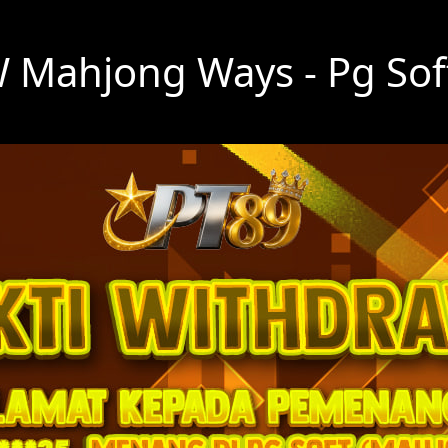
Mahjong Ways - Pg Sof