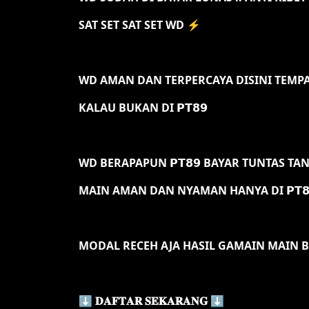
SAT SET SAT SET WD ⚡️
WD AMAN DAN TERPERCAYA DISINI TEMPA
KALAU BUKAN DI 𝗣𝗧𝟴𝟵
WD BERAPAPUN 𝗣𝗧𝟴𝟵 BAYAR TUNTAS TA
MAIN AMAN DAN NYAMAN HANYA DI 𝗣𝗧𝟴
MODAL RECEH AJA HASIL GAMAIN MAIN 
⬇️ 𝐃𝐀𝐅𝐓𝐀𝐑 𝐒𝐄𝐊𝐀𝐑𝐀𝐍𝐆 ⬇️