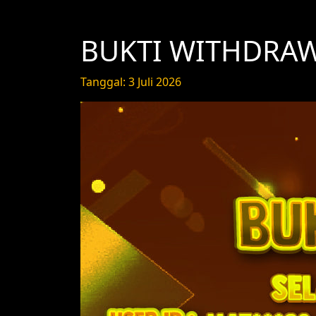
BUKTI WITHDRAW S
Tanggal: 3 Juli 2026