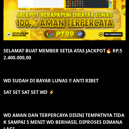
SELAMAT BUAT MEMBER SETIA ATAS JACKPOT🔥 RP.5
2.400.000,00
WD SUDAH DI BAYAR LUNAS !! ANTI RIBET
SAT SET SAT SET WD ⚡️
WD AMAN DAN TERPERCAYA DISINI TEMPATNYA TIDA
K SAMPAI 5 MENIT WD BERHASIL DIPROSES DIMANA