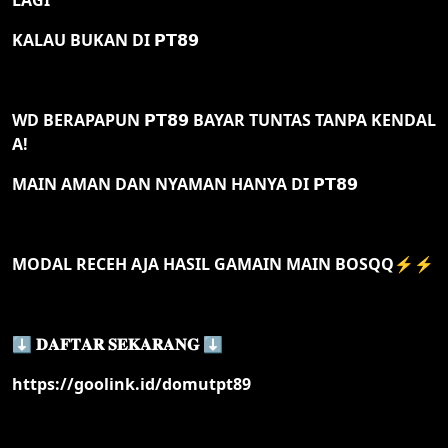
LAGI
KALAU BUKAN DI 𝗣𝗧𝟴𝟵
WD BERAPAPUN 𝗣𝗧𝟴𝟵 BAYAR TUNTAS TANPA KENDAL
A!
MAIN AMAN DAN NYAMAN HANYA DI 𝗣𝗧𝟴𝟵
MODAL RECEH AJA HASIL GAMAIN MAIN BOSQQ⚡️⚡️
⬇️ 𝐃𝐀𝐅𝐓𝐀𝐑 𝐒𝐄𝐊𝐀𝐑𝐀𝐍𝐆 ⬇️
https://goolink.id/domutpt89