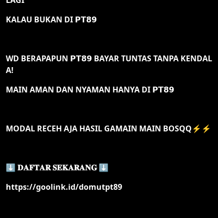
LAGI
KALAU BUKAN DI 𝗣𝗧𝟴𝟵
WD BERAPAPUN 𝗣𝗧𝟴𝟵 BAYAR TUNTAS TANPA KENDAL
A!
MAIN AMAN DAN NYAMAN HANYA DI 𝗣𝗧𝟴𝟵
MODAL RECEH AJA HASIL GAMAIN MAIN BOSQQ⚡️⚡️
⬇️ 𝐃𝐀𝐅𝐓𝐀𝐑 𝐒𝐄𝐊𝐀𝐑𝐀𝐍𝐆 ⬇️
https://goolink.id/domutpt89