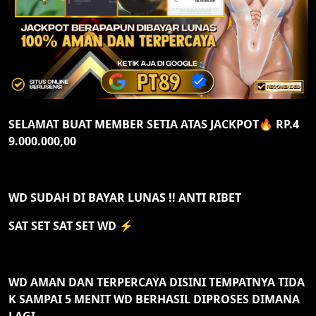
SELAMAT BUAT MEMBER SETIA ATAS JACKPOT🔥 RP.4
9.000.000,00
WD SUDAH DI BAYAR LUNAS !! ANTI RIBET
SAT SET SAT SET WD ⚡️
WD AMAN DAN TERPERCAYA DISINI TEMPATNYA TIDA
K SAMPAI 5 MENIT WD BERHASIL DIPROSES DIMANA