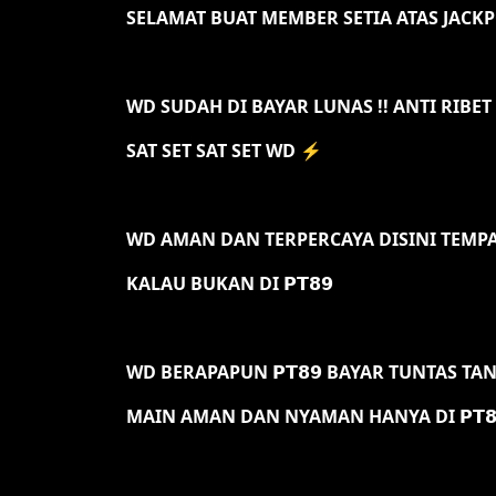
SELAMAT BUAT MEMBER SETIA ATAS JACKPO
WD SUDAH DI BAYAR LUNAS !! ANTI RIBET
SAT SET SAT SET WD ⚡️
WD AMAN DAN TERPERCAYA DISINI TEMPA
KALAU BUKAN DI 𝗣𝗧𝟴𝟵
WD BERAPAPUN 𝗣𝗧𝟴𝟵 BAYAR TUNTAS T
MAIN AMAN DAN NYAMAN HANYA DI 𝗣𝗧𝟴